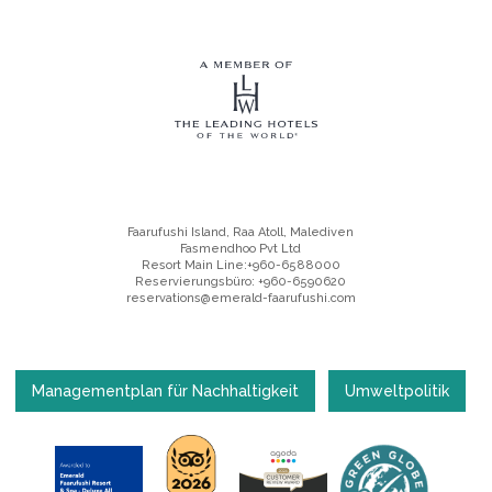
Faarufushi Island, Raa Atoll, Malediven
Fasmendhoo Pvt Ltd
Resort Main Line:+960-6588000
Reservierungsbüro: +960-6590620
reservations@emerald-faarufushi.com
Managementplan für Nachhaltigkeit
Umweltpolitik