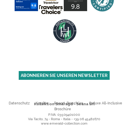
ABONNIEREN SIE UNSEREN NEWSLETTER
Datenschutz
Kredite
Resort-Broschüre
Deluxe All-Inclusive
Kollektion Smaragd - Seana Srl
Broschüre
P.IVA: 03509401000
Via Tacito, 74 - Roma - Italia
-
+39 06 45481670
www.emerald-collection.com